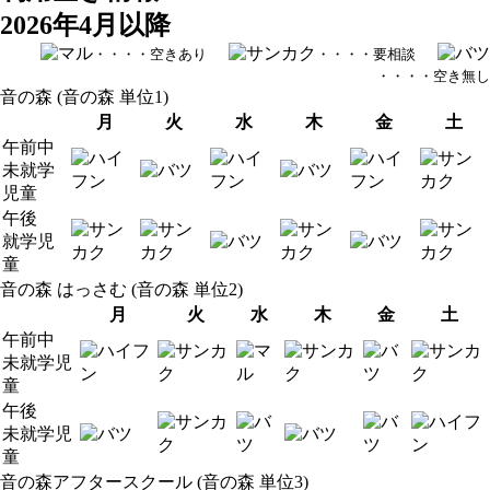
2026年4月以降
・・・・空きあり
・・・・要相談
・・・・空き無し
音の森 (音の森 単位1)
月
火
水
木
金
土
午前中
未就学
児童
午後
就学児
童
音の森 はっさむ (音の森 単位2)
月
火
水
木
金
土
午前中
未就学児
童
午後
未就学児
童
音の森アフタースクール (音の森 単位3)