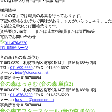
音の森(単位3) 自己評価・保護者評価
採用情報
『音の森』では職員の募集を行っております。
下記の資格をお持ちで興味があります方がいらっしゃりました
ら施設見学および面接承ります。
資格要項
: 保育士 または児童指導員または専門職等
電話でお問い合わせ
011-676-6230
採用情報ページ
音の森 (音の森 単位1)
〒063-0829 札幌市西区発寒9条14丁目516番188号 2階
TEL :
011-699-6669
/ FAX : 011-699-6697
メール :
teine@otonomori.net
事業所番号 0150700094
音の森はっさむ (音の森 単位2)
〒063-0829 札幌市西区発寒9条14丁目516番188号 1階
TEL :
011-676-6230
/ FAX : 011-676-6229
メール :
hassamu@otonomori.net
事業所番号 0150700094
音の森アフタースクール (音の森 単位3)